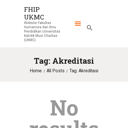
FHIP
UKMC
FHIP UKMC
Website Fakultas
Website Fakultas Humaniora dan Ilmu Pendidikan Universitas Katolik
Humaniora dan Ilmu
Musi Charitas (UKMC)
Pendidikan Universitas
Katolik Musi Charitas
(UKMC)
HOME
TENTANG
Tag: Akreditasi
PROGRAM STUDI
Home
All Posts
Tag: Akreditasi
KEGIATAN
FORMULIR
No
DOWNLOAD