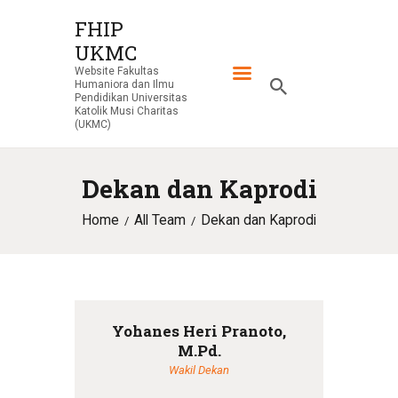
FHIP
UKMC
FHIP UKMC
Website Fakultas
Website Fakultas Humaniora dan Ilmu Pendidikan Universitas Katolik
Humaniora dan Ilmu
Musi Charitas (UKMC)
Pendidikan Universitas
Katolik Musi Charitas
(UKMC)
HOME
TENTANG
Dekan dan Kaprodi
PROGRAM STUDI
Home
All Team
Dekan dan Kaprodi
KEGIATAN
FORMULIR
DOWNLOAD
Yohanes Heri Pranoto,
M.Pd.
Wakil Dekan